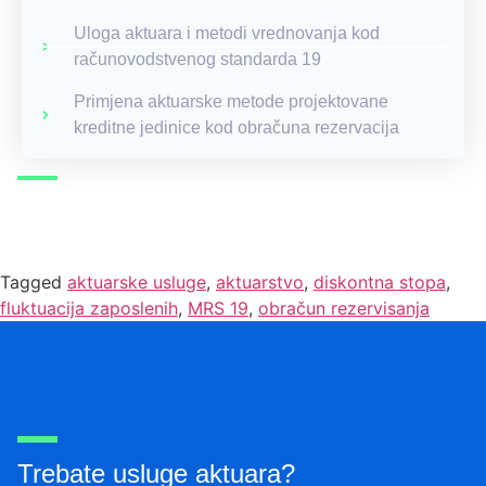
Uloga aktuara i metodi vrednovanja kod
računovodstvenog standarda 19
Primjena aktuarske metode projektovane
kreditne jedinice kod obračuna rezervacija
Tagged
aktuarske usluge
,
aktuarstvo
,
diskontna stopa
,
fluktuacija zaposlenih
,
MRS 19
,
obračun rezervisanja
Trebate usluge aktuara?