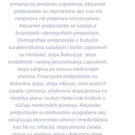
primanja po prestanku zaposlenja. Aktuarske
pretpostavke su nepristrasne ako nisu niti
neoprezne niti pretjerano konzervativne.
Aktuarske pretpostavke se sastoje iz
finansijskih i demografskih pretpostavki.
Demografske pretpostavke o budućim
karakteristikama sadašnjih i bivših zaposlenih
su mortalitet, stopa fluktuacije, stopa
invalidnosti i ranijeg penzionisanja zaposlenih,
stopa zahtjeva po osnovu medicinskih
planova. Finansijske pretpostavke su:
diskontna stopa, stopa inflacije, nivoi budućih
zarada i primanja, očekivana stopa prinosa na
sredstva plana i budući medicinski troškovi u
slučaju medicinskih primanja. Aktuarske
pretpostavke su međusobno usaglašene ako
odražavaju ekonomske odnose između faktora
kao što su: inflacija, stopa porasta zarada,
prinos na sredstva plana i diskontne stope.