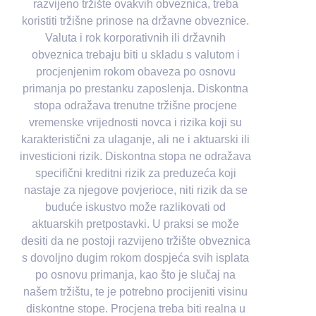
razvijeno tržište ovakvih obveznica, treba
koristiti tržišne prinose na državne obveznice.
Valuta i rok korporativnih ili državnih
obveznica trebaju biti u skladu s valutom i
procjenjenim rokom obaveza po osnovu
primanja po prestanku zaposlenja. Diskontna
stopa odražava trenutne tržišne procjene
vremenske vrijednosti novca i rizika koji su
karakteristični za ulaganje, ali ne i aktuarski ili
investicioni rizik. Diskontna stopa ne odražava
specifični kreditni rizik za preduzeća koji
nastaje za njegove povjerioce, niti rizik da se
buduće iskustvo može razlikovati od
aktuarskih pretpostavki. U praksi se može
desiti da ne postoji razvijeno tržište obveznica
s dovoljno dugim rokom dospjeća svih isplata
po osnovu primanja, kao što je slučaj na
našem tržištu, te je potrebno procijeniti visinu
diskontne stope. Procjena treba biti realna u