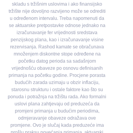
skladu s tržišnim uslovima i ako finansijsko
tržište nije dovoljno razvijeno može se odrediti
u određenom intervalu. Treba napomenuti da
se aktuarske pretpostavke odnose jednako na
izračunavanje fer vrijednosti sredstava
penzijskog plana, kao i izračunavanje visine
rezervisanja. Rashod kamate se obračunava
množenjem diskontne stope određene na
početku datog perioda sa sadašnjom
vrijednošću obaveze po osnovu definisanih
primanja na početku godine. Procjene porasta
budućih zarada uzimaju u obzir inflaciju,
starosnu strukturu i ostale faktore kao što su
ponuda i potražnja na tržištu rada. Ako formalni
uslovi plana zahtjevaju od preduzeća da
promjeni primanja u budućim periodima,
odmjeravanje obaveze odražava ove
promjene. Ovo je slučaj kada preduzeće ima
prošlu praksu povećanja primanja, aktuarski