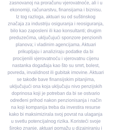
zasnovanoj na proračunu vjerovatnoće, ali i u
ekonomiji, računarstvu, finansijama i biznisu.
Iz tog razloga, aktuari su od suštinskog
značaja za industriju osiguranja i reosiguranja,
bilo kao zaposleni ili kao konsultanti; drugim
preduzećima, uključujući sponzore penzionih
planova; i vladinim agencijama. Aktuari
prikupljaju i analiziraju podatke da bi
procijenili vjerovatnoću i vjerovatnu cijenu
nastanka događaja kao što su smrt, bolest,
povreda, invalidnost ili gubitak imovine. Aktuari
se takođe bave finansijskim pitanjima,
uključujući ona koja uključuju nivo penzijskih
doprinosa koji je potreban da bi se ostvario
određeni prihod nakon penzionisanja i način
na koji kompanija treba da investira resurse
kako bi maksimizirala svoj povrat na ulaganja
u svetlu potencijalnog rizika. Koristeći svoje
široko znanje, aktuari pomažu u dizajniranju i