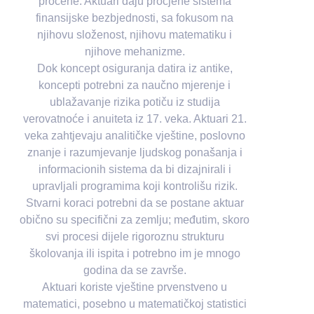
procene. Aktuari daju procjene sistema
finansijske bezbjednosti, sa fokusom na
njihovu složenost, njihovu matematiku i
njihove mehanizme.
Dok koncept osiguranja datira iz antike,
koncepti potrebni za naučno mjerenje i
ublažavanje rizika potiču iz studija
verovatnoće i anuiteta iz 17. veka. Aktuari 21.
veka zahtjevaju analitičke vještine, poslovno
znanje i razumjevanje ljudskog ponašanja i
informacionih sistema da bi dizajnirali i
upravljali programima koji kontrolišu rizik.
Stvarni koraci potrebni da se postane aktuar
obično su specifični za zemlju; međutim, skoro
svi procesi dijele rigoroznu strukturu
školovanja ili ispita i potrebno im je mnogo
godina da se završe.
Aktuari koriste vještine prvenstveno u
matematici, posebno u matematičkoj statistici