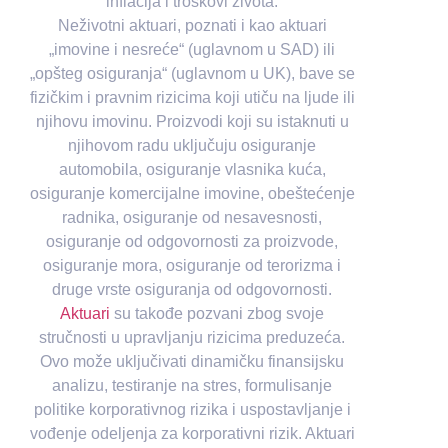
inflacija i troškovi života.
Neživotni aktuari, poznati i kao aktuari
„imovine i nesreće“ (uglavnom u SAD) ili
„opšteg osiguranja“ (uglavnom u UK), bave se
fizičkim i pravnim rizicima koji utiču na ljude ili
njihovu imovinu. Proizvodi koji su istaknuti u
njihovom radu uključuju osiguranje
automobila, osiguranje vlasnika kuća,
osiguranje komercijalne imovine, obeštećenje
radnika, osiguranje od nesavesnosti,
osiguranje od odgovornosti za proizvode,
osiguranje mora, osiguranje od terorizma i
druge vrste osiguranja od odgovornosti.
Aktuari
su takođe pozvani zbog svoje
stručnosti u upravljanju rizicima preduzeća.
Ovo može uključivati dinamičku finansijsku
analizu, testiranje na stres, formulisanje
politike korporativnog rizika i uspostavljanje i
vođenje odeljenja za korporativni rizik. Aktuari